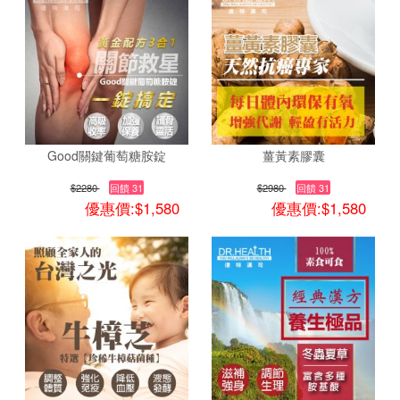
Good關鍵葡萄糖胺錠
薑黃素膠囊
$2280
回饋 31
$2980
回饋 31
優惠價:$1,580
優惠價:$1,580