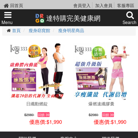
回首頁
會員登入
加入會員
客服專區
達特購完美健康網
Menu
Search
首頁
瘦身窈窕館
瘦身明星商品
日纖動燃錠
爆燃速纖膠囊
$2980
回饋 39
$2980
回饋 39
優惠價:$1,990
優惠價:$1,990