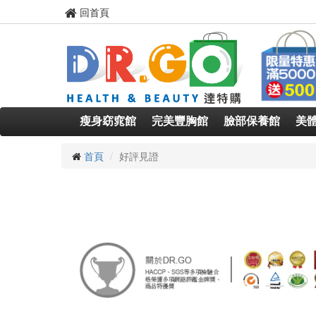
回首頁
瘦身窈窕館
完美豐胸館
臉部保養館
美
首頁
好評見證