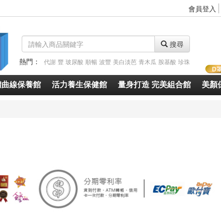
會員登入
搜尋
熱門：
代謝
豐
玻尿酸
順暢
波豐
美白淡芭
青木瓜
胺基酸
珍珠
體曲線保養館
活力養生保健館
量身打造 完美組合館
美顏