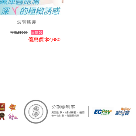
波豐膠囊
市價:
$5000
回饋 53
優惠價:$2,680