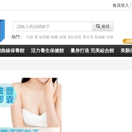
會員登入
搜尋
熱門：
代謝
豐
玻尿酸
順暢
波豐
美白淡芭
青木瓜
胺基酸
珍珠
體曲線保養館
活力養生保健館
量身打造 完美組合館
美顏