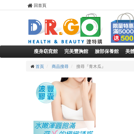
回首頁
瘦身窈窕館
完美豐胸館
臉部保養館
美
首頁
商品搜尋
搜尋『青木瓜』