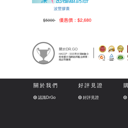
波豐膠囊
優惠價：$2,680
$5000
關於我們
好評見證
認識DrGo
好評見證