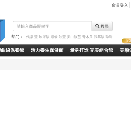
會員登入
搜尋
熱門：
代謝
豐
玻尿酸
順暢
波豐
美白淡芭
青木瓜
胺基酸
珍珠
體曲線保養館
活力養生保健館
量身打造 完美組合館
美顏